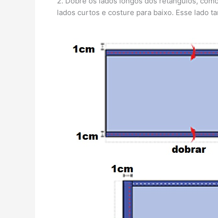
2. Dobre os lados longos dos retângulos, com
lados curtos e costure para baixo. Esse lado 