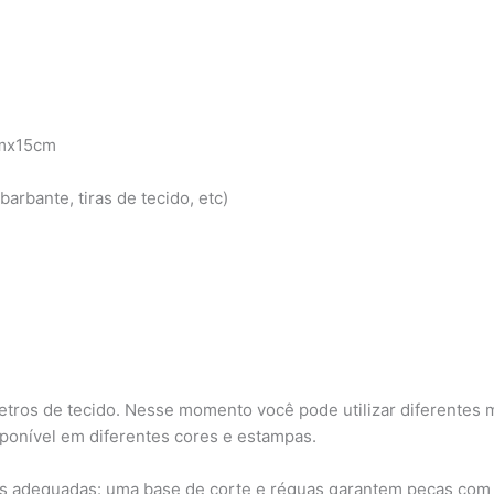
cmx15cm
arbante, tiras de tecido, etc)
etros de tecido. Nesse momento você pode utilizar diferentes m
sponível em diferentes cores e estampas.
ntas adequadas: uma base de corte e réguas garantem peças co