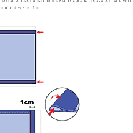
o se fosse fazer uma bainha. Essa dobradura deve ter 1cm. Em 
também deve ter 1cm.