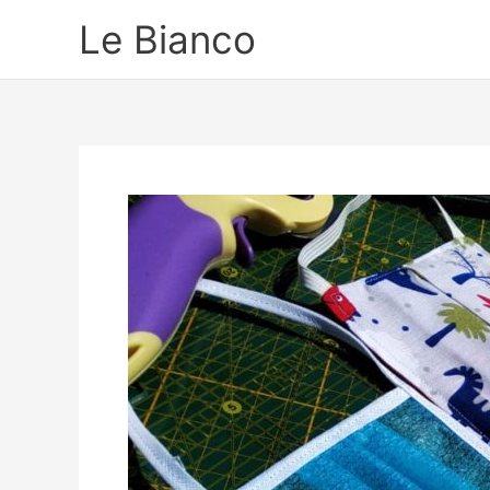
Ir
Le Bianco
para
o
conteúdo