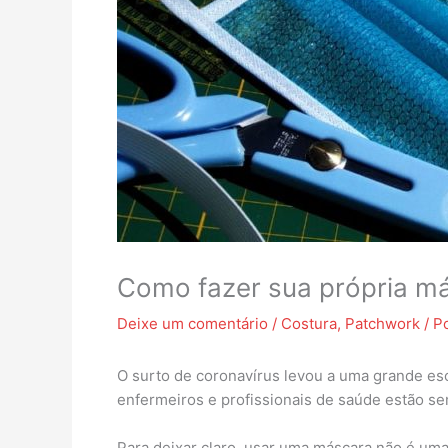
Como fazer sua própria má
Deixe um comentário
/
Costura
,
Patchwork
/ P
O surto de coronavírus levou a uma grande es
enfermeiros e profissionais de saúde estão s
Para deixar claro, usar uma máscara não é um