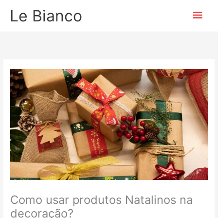
Ir
Men
Le Bianco
para
o
prin
conteúdo
Como usar produtos Natalinos na
decoração?