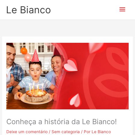
Ir
Men
Le Bianco
para
o
prin
conteúdo
Conheça a história da Le Bianco!
Deixe um comentário
/
Sem categoria
/ Por
Le Bianco