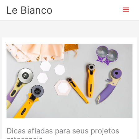
Ir
Men
Le Bianco
para
o
prin
conteúdo
Dicas afiadas para seus projetos