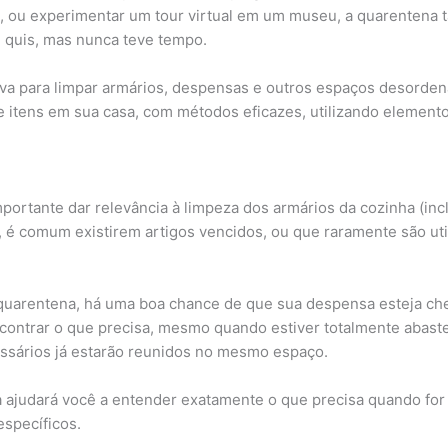
me, ou experimentar um tour virtual em um museu, a quarenten
e quis, mas nunca teve tempo.
va para limpar armários, despensas e outros espaços desorden
e itens em sua casa, com métodos eficazes, utilizando elemento
mportante dar relevância à limpeza dos armários da cozinha (in
sa, é comum existirem artigos vencidos, ou que raramente são ut
 quarentena, há uma boa chance de que sua despensa esteja ch
contrar o que precisa, mesmo quando estiver totalmente abaste
essários já estarão reunidos no mesmo espaço.
sa ajudará você a entender exatamente o que precisa quando fo
 específicos.