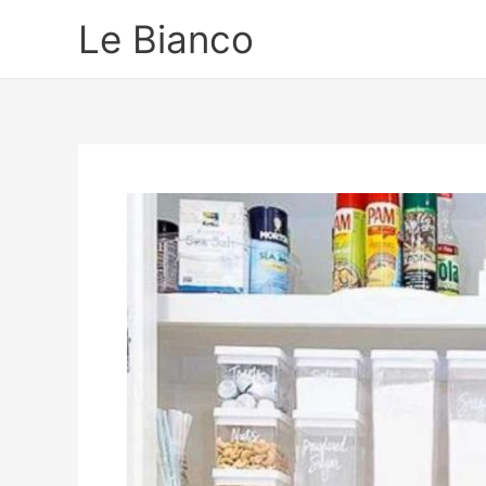
Ir
Le Bianco
para
o
conteúdo