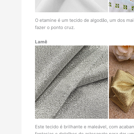
O etamine é um tecido de algodão, um dos mais
fazer o ponto cruz.
Lamê
Este tecido é brilhante e maleável, com acab
fantasias e detalhes de artesanato para dar um