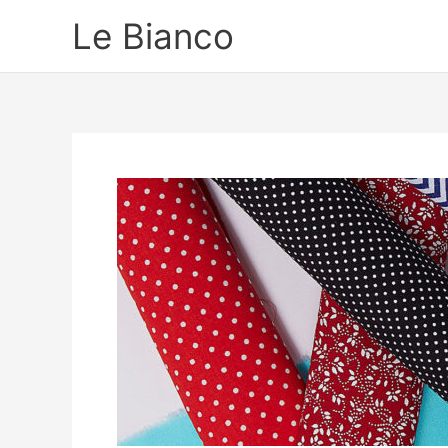
Ir
Le Bianco
para
o
conteúdo