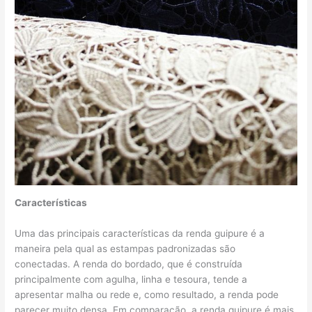
Caracterí
s
ticas
Uma das principais características da renda guipure é a
maneira pela qual as estampas padronizadas são
conectadas. A renda do bordado, que é construída
principalmente com agulha, linha e tesoura, tende a
apresentar malha ou rede e, como resultado, a renda pode
parecer muito densa. Em comparação, a renda guipure é mais